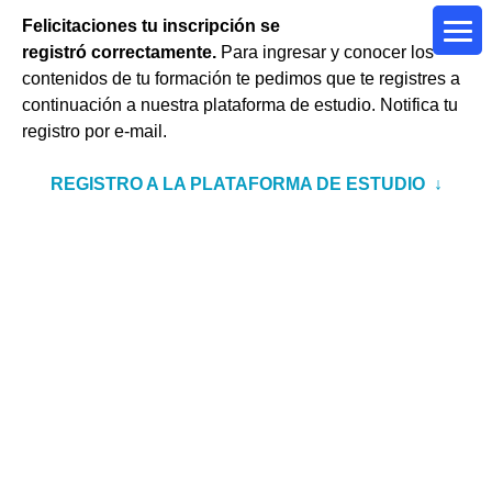
Felicitaciones tu inscripción se
registró correctamente.
Para ingresar y conocer los
contenidos de tu formación te pedimos que te registres a
continuación a nuestra plataforma de estudio.
Notifica tu
registro por e-mail.
REGISTRO A LA PLATAFORMA DE ESTUDIO ↓
Usuario o Alias (ej. "Fede24")
Escriba un alias que sea fácil recordar
Apellido y nombre:
E-MAIL: Atención debe ser el mismo e-mail con el que
te inscribiste.